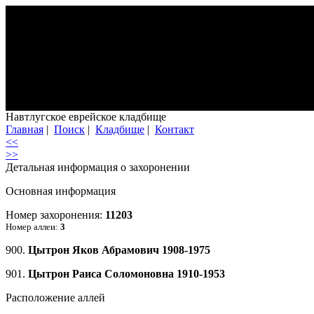
Навтлугское еврейское кладбище
Главная
|
Поиск
|
Кладбище
|
Контакт
<<
>>
Детальная информация о захоронении
Основная информация
Номер захоронения:
11203
Номер аллеи:
3
900.
Цытрон Яков Абрамович 1908-1975
901.
Цытрон Раиса Соломоновна 1910-1953
Расположение аллей