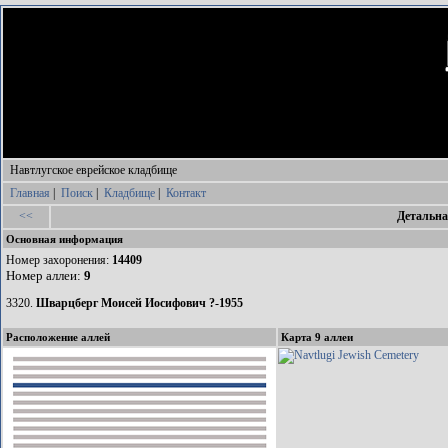
Навтлугское еврейское кладбище
Главная
|
Поиск
|
Кладбище
|
Контакт
<<
Детальна
Основная информация
Номер захоронения:
14409
Номер аллеи:
9
3320.
Шварцберг Моисей Иосифович ?-1955
Расположение аллей
Карта 9 аллеи