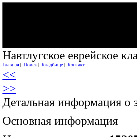
Навтлугское еврейское к
Главная
|
Поиск
|
Кладбище
|
Контакт
<<
>>
Детальная информация о 
Основная информация