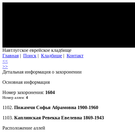
Навтлугское еврейское кладбище
Главная
|
Поиск
|
Кладбище
|
Контакт
<<
>>
Детальная информация о захоронении
Основная информация
Номер захоронения:
1604
Номер аллеи:
4
1102.
Пожамчи Софья Абрамовна 1900-1960
1103.
Каплинская Ревекка Евелевна 1869-1943
Расположение аллей