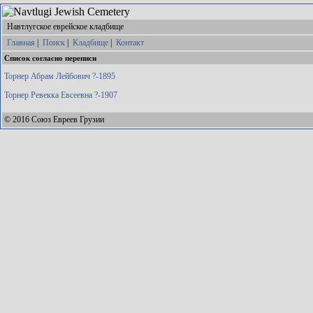
Навтлугское еврейское кладбище
Главная
|
Поиск
|
Кладбище
|
Контакт
Список согласно переписи
Торнер Абрам Лейбович ?-1895
Торнер Ревекка Евсеевна ?-1907
© 2016 Союз Евреев Грузии