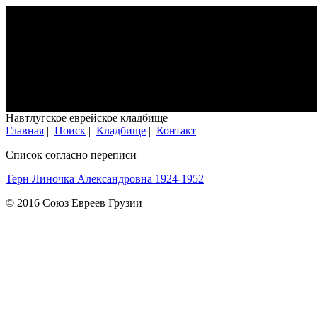
Навтлугское еврейское кладбище
Главная
|
Поиск
|
Кладбище
|
Контакт
Список согласно переписи
Терн Линочка Александровна 1924-1952
© 2016 Союз Евреев Грузии