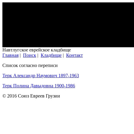
Навтлугское еврейское кладбище
Главная
|
Поиск
|
Кладбище
|
Контакт
Список согласно переписи
Терк Александр Наумович 1897-1963
Терк Полина Давыдовна 1900-1986
© 2016 Союз Евреев Грузии