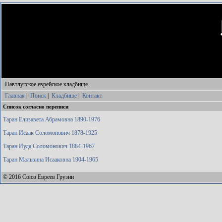
Навтлугское еврейское кладбище
Главная
|
Поиск
|
Кладбище
|
Контакт
Список согласно переписи
Таран Елизавета Абрамовна 1890-1976
Таран Исаак Соломонович 1878-1925
Таран Иуда Соломонович 1884-1967
Таран Мальвина Исааковна 1904-1965
© 2016 Союз Евреев Грузии