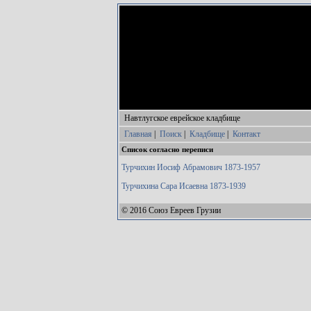
Навтлугское еврейское кладбище
Главная
|
Поиск
|
Кладбище
|
Контакт
Список согласно переписи
Турчихин Иосиф Абрамович 1873-1957
Турчихина Сара Исаевна 1873-1939
© 2016 Союз Евреев Грузии