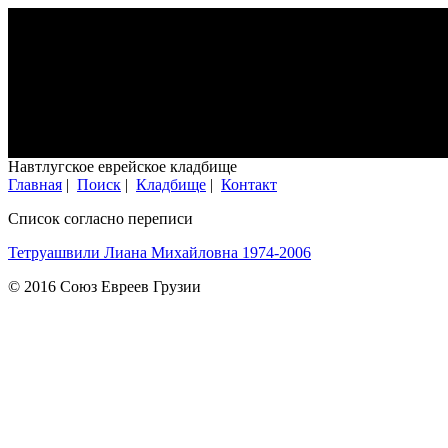
Навтлугское еврейское кладбище
Главная
|
Поиск
|
Кладбище
|
Контакт
Список согласно переписи
Тетруашвили Лиана Михайловна 1974-2006
© 2016 Союз Евреев Грузии