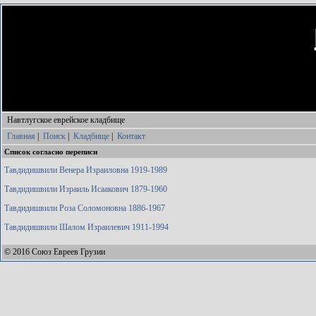
Навтлугское еврейское кладбище
Главная
|
Поиск
|
Кладбище
|
Контакт
Список согласно переписи
Тавдидишвили Венера Израиловна 1919-1989
Тавдидишвили Израиль Исаакович 1879-1960
Тавдидишвили Роза Соломоновна 1886-1967
Тавдидишвили Шалом Израилевич 1911-1994
© 2016 Союз Евреев Грузии